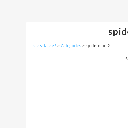
spi
vivez la vie !
>
Categories
>
spiderman 2
Pa