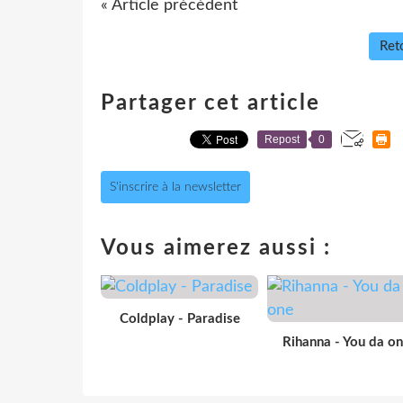
« Article précédent
Reto
Partager cet article
Repost
0
S'inscrire à la newsletter
Vous aimerez aussi :
Coldplay - Paradise
Rihanna - You da o