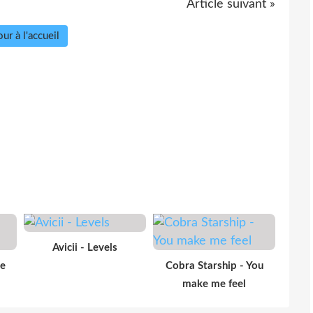
Article suivant »
ur à l'accueil
Avicii - Levels
ne
Cobra Starship - You
make me feel