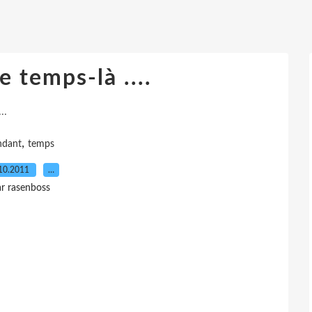
 temps-là ....
..
,
ndant
temps
10.2011
…
r rasenboss